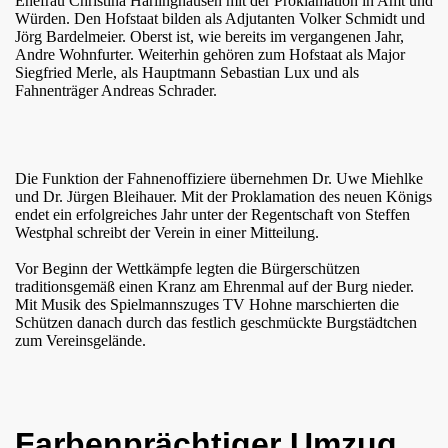
Ehefrau Christina Harlinghausen mit der Proklamation in Amt und
Würden. Den Hofstaat bilden als Adjutanten Volker Schmidt und
Jörg Bardelmeier. Oberst ist, wie bereits im vergangenen Jahr,
Andre Wohnfurter. Weiterhin gehören zum Hofstaat als Major
Siegfried Merle, als Hauptmann Sebastian Lux und als
Fahnenträger Andreas Schrader.
Die Funktion der Fahnenoffiziere übernehmen Dr. Uwe Miehlke
und Dr. Jürgen Bleihauer. Mit der Proklamation des neuen Königs
endet ein erfolgreiches Jahr unter der Regentschaft von Steffen
Westphal schreibt der Verein in einer Mitteilung.
Vor Beginn der Wettkämpfe legten die Bürgerschützen
traditionsgemäß einen Kranz am Ehrenmal auf der Burg nieder.
Mit Musik des Spielmannszuges TV Hohne marschierten die
Schützen danach durch das festlich geschmückte Burgstädtchen
zum Vereinsgelände.
Farbenprächtiger Umzug