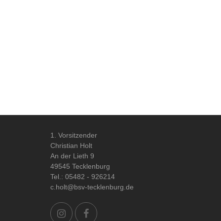
1. Vorsitzender
Christian Holt
An der Lieth 9
49545 Tecklenburg
Tel.: 05482 - 926214
c.holt@bsv-tecklenburg.de