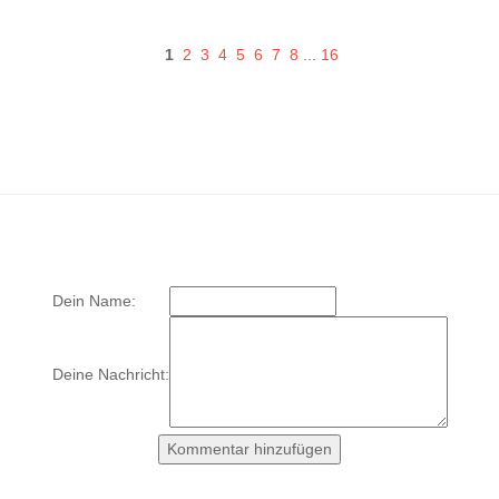
1
2
3
4
5
6
7
8
...
16
Dein Name:
Deine Nachricht: