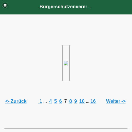
Bürgerschützenverein Tecklenburg von 1786 e.V.
<- Zurück
1
...
4
5
6
7
8
9
10
...
16
Weiter ->